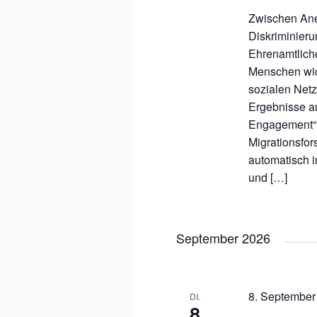
Zwischen Ane
Diskriminier
Ehrenamtlich
Menschen wich
sozialen Net
Ergebnisse a
Engagement“ 
Migrationsfo
automatisch i
und […]
September 2026
8. September
DI.
8