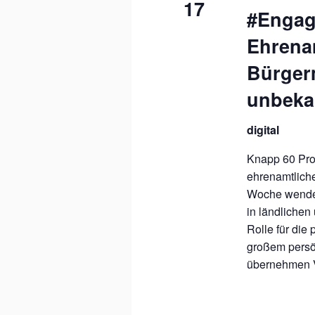
17
#Engag
Ehrena
Bürgerm
unbeka
digital
Knapp 60 Pro
ehrenamtliche
Woche wenden 
in ländlichen
Rolle für die
großem persö
übernehmen V