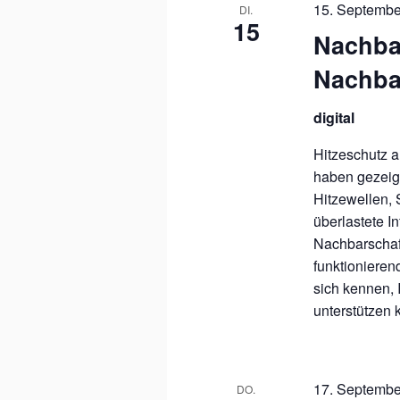
15. Septembe
DI.
15
Nachba
Nachba
digital
Hitzeschutz al
haben gezeigt
Hitzewellen, 
überlastete In
Nachbarschaft
funktionieren
sich kennen, 
unterstützen 
17. Septembe
DO.