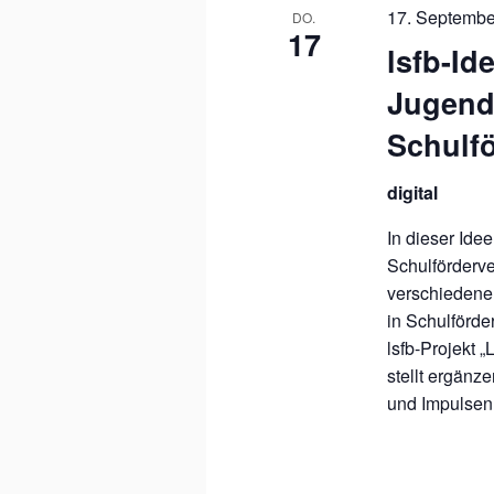
17. Septembe
DO.
17
lsfb-Id
Jugendb
Schulf
digital
In dieser Ide
Schulförderve
verschiedene 
in Schulförder
lsfb-Projekt 
stellt ergänz
und Impulsen 