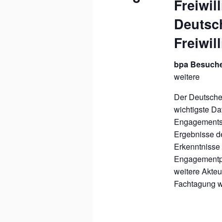
Freiwil
Deutsc
Freiwil
bpa Besuch
weitere
Der Deutsche 
wichtigste Da
Engagements i
Ergebnisse de
Erkenntnisse v
Engagementpol
weitere Akteu
Fachtagung w