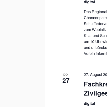
digital
Das Regiona
Chancenpaten
Schulförderve
zum Webtalk 
Kita- und Sch
um 10 Uhr wir
und unbürokra
Verein inform
27. August 20
DO.
27
Fachkr
Zivilge
digital