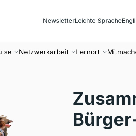
Newsletter
Leichte Sprache
Engl
ulse
Netzwerkarbeit
Lernort
Mitmach
Zusamm
Bürger