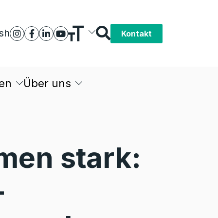
ish
Kontakt
en
Über uns
en stark:
­