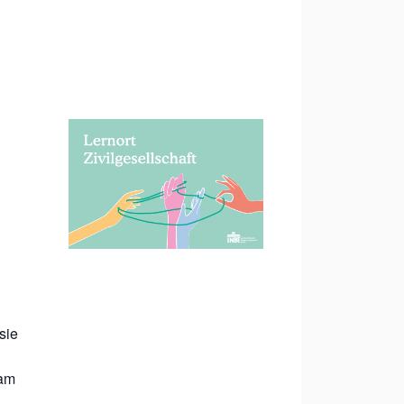
sie
eam