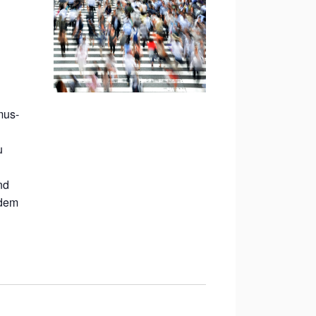
g
mus-
u
nd
 dem