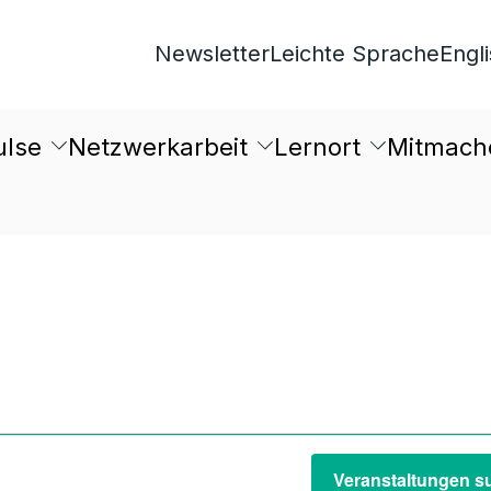
Newsletter
Leichte Sprache
Engl
ulse
Netzwerkarbeit
Lernort
Mitmach
tungen
en
Veranstaltungen s