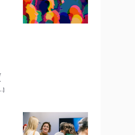
r
r
…]