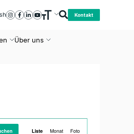
ish
Kontakt
en
Über uns
Veranstaltung
uchen
Liste
Monat
Foto
Ansichten-