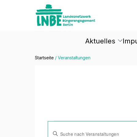
Aktuelles
Imp
Startseite
/
Veranstaltungen
Veranstal
Veranstaltung
Bitte