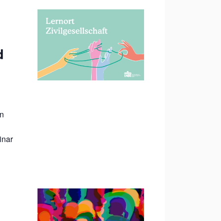
d
en
inar