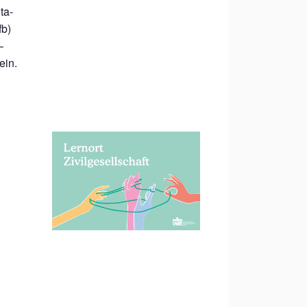
ta-
fb)
–
ein.