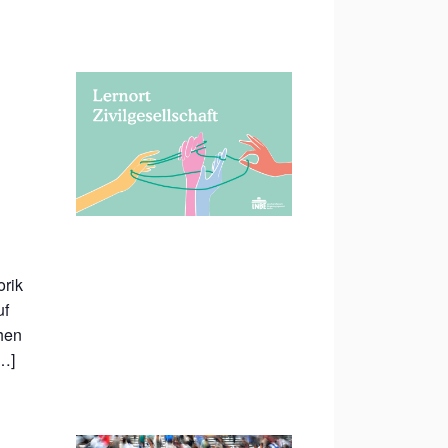
orik
uf
hen
[…]