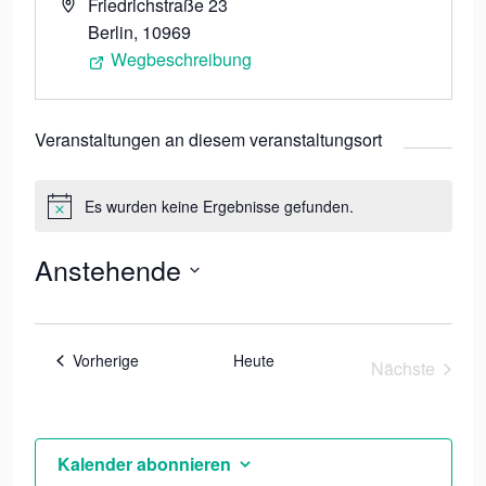
Adresse
Friedrichstraße 23
Berlin
,
10969
Wegbeschreibung
Veranstaltungen an diesem veranstaltungsort
Es wurden keine Ergebnisse gefunden.
Hinweis
Anstehende
Datum
wählen.
Veranstaltungen
Vorherige
Heute
Nächste
Veranstal
Kalender abonnieren