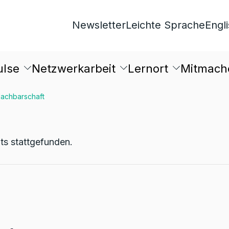
Newsletter
Leichte Sprache
Engl
ulse
Netzwerkarbeit
Lernort
Mitmach
achbarschaft
its stattgefunden.