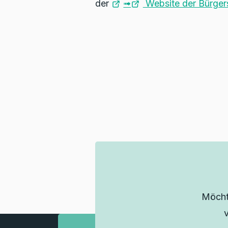
der
➟
Website der Bürgers
Möcht