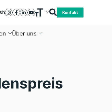
ish
Kontakt
en
Über uns
denspreis