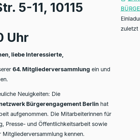
r. 5-11, 10115
BÜRGE
Einladu
zuletzt
0 Uhr
n, liebe Interessierte,
serer
64. Mitgliederversammlung
ein und
en.
euliche Neuigkeiten: Die
snetzwerk Bürgerengagement Berlin
hat
beit aufgenommen. Die Mitarbeiterinnen für
, Presse- und Öffentlichkeitsarbeit sowie
der Mitgliederversammlung kennen.