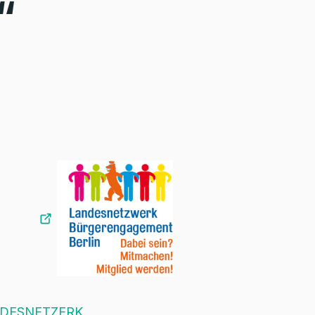
“
DESNETZERK