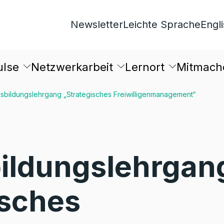
Newsletter
Leichte Sprache
Engl
ulse
Netzwerkarbeit
Lernort
Mitmach
sbildungslehrgang „Strategisches Freiwilligenmanagement“
ildungslehrgan
isches