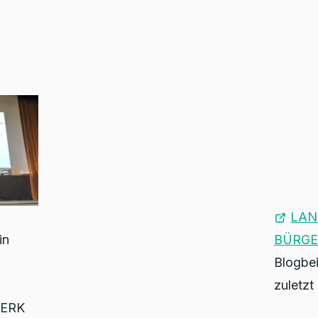
LAN
in
BÜRGE
Blogbei
zuletzt
WERK