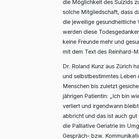
die Möglichkeit des Suizids z
solche Mitgliedschaft, dass
die jeweilige gesundheitliche
werden diese Todesgedanken 
keine Freunde mehr und gesun
mit dem Text des Reinhard-Ma
Dr. Roland Kunz aus Zürich h
und selbstbestimmtes Leben u
Menschen bis zuletzt gesicher
jährigen Patientin: „Ich bin wi
verliert und irgendwann bleibt
abbricht und das ist auch gut 
die Palliative Geriatrie im U
Gespräch- bzw. Kommunikatio